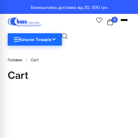
Безкоштовна доставка від 20, 000 грн
0
Каталог Товарів
STEM
Головна
Cart
Біологія
Cart
Географія
Комп'ютерна техніка
Меблі
Медичні тренажери та манекени
Мультимедійне обладнання