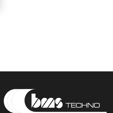
Освіта
Телерадіо обладнання
Фізика
Хімія
Захист України
Всі товари
STEM
Підкатегорії відсутні.