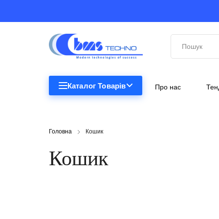
Каталог Товарів
Про нас
Тен
STEM
STEM
Головна
Кошик
Біологія
Кошик
Підкатегорії відсутні.
Географія
Комп'ютерна техніка
Меблі