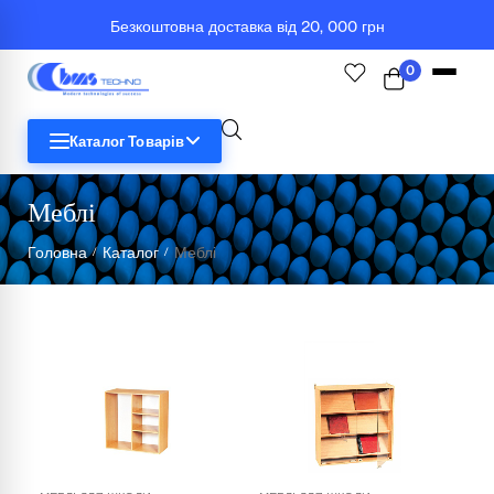
Безкоштовна доставка від 20, 000 грн
0
Каталог Товарів
Меблі
STEM
Головна
Каталог
Меблі
/
/
Біологія
Географія
Комп'ютерна техніка
Меблі
Медичні тренажери та манекени