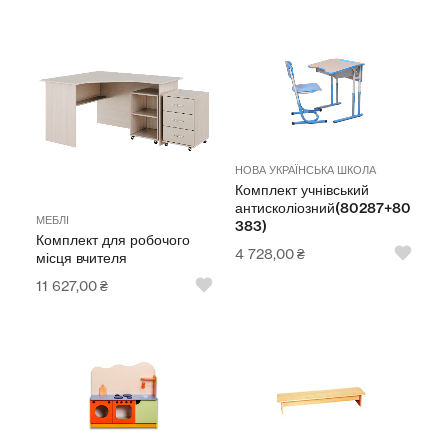
НОВА УКРАЇНСЬКА ШКОЛА
Комплект учнівський
антисколіозний(80287+80
МЕБЛІ
383)
Комплект для робочого
4 728,00
₴
місця вчителя
11 627,00
₴