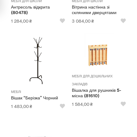
МЕБЛІ ДЛЯ ШКОЛИ
МЕБЛІ ДЛЯ ШКОЛИ
Антресоль відкрита
Вітрина настінна зі
Мультимедійне обладнання
(80478)
скляними дверцятами
Освіта
1 284,00
₴
3 084,00
₴
Телерадіо обладнання
Фізика
Хімія
Захист України
МЕБЛІ ДЛЯ ДОШКІЛЬНИХ
ЗАКЛАДІВ
Всі товари
Вішалка для рушників 5-
МЕБЛІ
місна (81610)
Вішак “Берізка” Чорний
STEM
1 584,00
₴
1 483,00
₴
Підкатегорії відсутні.