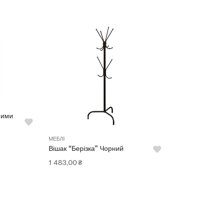
ними
МЕБЛІ
Вішак “Берізка” Чорний
1 483,00
₴