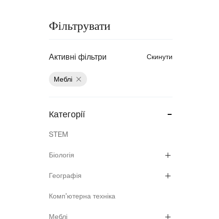
Медичні тренажери та манекени
Фільтрувати
Мультимедійне обладнання
Освіта
Активні фільтри
Скинути
Телерадіо обладнання
Меблі
Фізика
Категорії
Хімія
STEM
Захист України
Біологія
Географія
Комп'ютерна техніка
Меблі