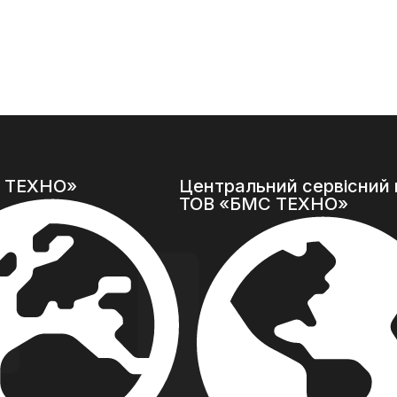
O
A
D
M
O
R
E
 ТЕХНО»
Центральний сервісний 
ТОВ «БМС ТЕХНО»