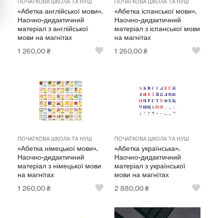
ПОЧАТКОВА ШКОЛА ТА НУШ
ПОЧАТКОВА ШКОЛА ТА НУШ
«Абетка англійської мови».
«Абетка іспанської мови».
Мультимедійне обладнання
Наочно-дидактичний
Наочно-дидактичний
матеріал з англійської
матеріал з іспанської мови
Освіта
мови на магнітах
на магнітах
1 260,00
₴
1 260,00
₴
Телерадіо обладнання
Фізика
Хімія
Захист України
ПОЧАТКОВА ШКОЛА ТА НУШ
ПОЧАТКОВА ШКОЛА ТА НУШ
Всі товари
«Абетка німецької мови».
«Абетка українська».
Наочно-дидактичний
Наочно-дидактичний
STEM
матеріал з німецької мови
матеріал з української
на магнітах
мови на магнітах
1 260,00
₴
2 880,00
₴
Підкатегорії відсутні.