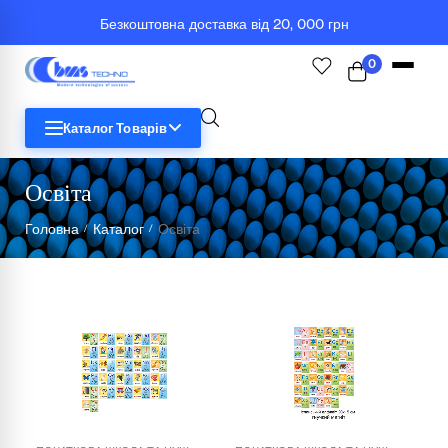
Безкоштовна доставка від 20, 000 грн
0
Каталог Товарів
Освіта
STEM
Головна
Каталог
Освіта
/
/
Біологія
Географія
Комп'ютерна техніка
Меблі
Медичні тренажери та манекени