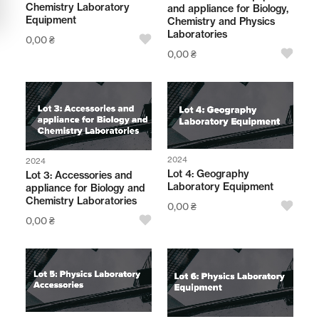
Chemistry Laboratory
and appliance for Biology,
Мультимедійне обладнання
Equipment
Chemistry and Physics
Laboratories
0,00
₴
Освіта
0,00
₴
Телерадіо обладнання
Фізика
Хімія
2024
2024
Захист України
Lot 4: Geography
Lot 3: Accessories and
Laboratory Equipment
appliance for Biology and
Chemistry Laboratories
Всі товари
0,00
₴
0,00
₴
STEM
Підкатегорії відсутні.