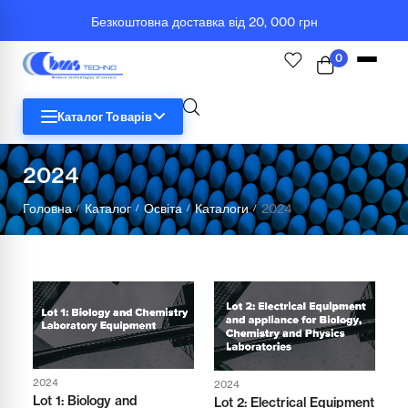
Безкоштовна доставка від 20, 000 грн
0
Каталог Товарів
2024
STEM
Головна
Каталог
Освіта
Каталоги
2024
/
/
/
/
Біологія
Географія
Комп'ютерна техніка
Меблі
2024
2024
Медичні тренажери та манекени
Lot 1: Biology and
Lot 2: Electrical Equipment