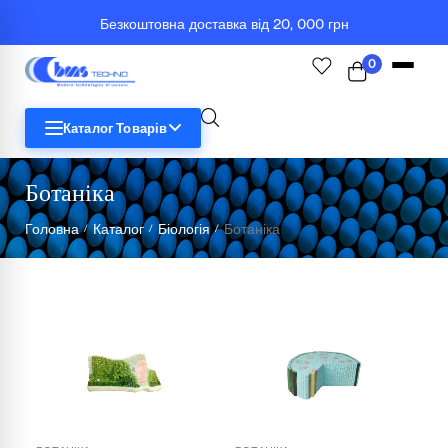
Безкоштовна доставка від 20, 000 грн
0
Каталог Товарів
Ботаніка
STEM
Головна
Каталог
Біологія
Ботаніка
/
/
/
Біологія
Географія
Комп'ютерна техніка
Меблі
Медичні тренажери та манекени