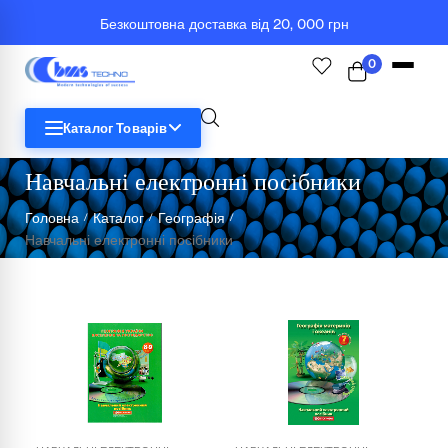
Безкоштовна доставка від 20, 000 грн
0
Каталог Товарів
Навчальні електронні посібники
STEM
Головна
Каталог
Географія
/
/
/
Навчальні електронні посібники
Біологія
Географія
Комп'ютерна техніка
Меблі
Медичні тренажери та манекени