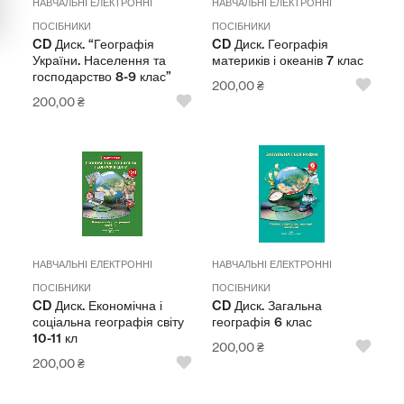
НАВЧАЛЬНІ ЕЛЕКТРОННІ
НАВЧАЛЬНІ ЕЛЕКТРОННІ
Мультимедійне обладнання
ПОСІБНИКИ
ПОСІБНИКИ
CD Диск. “Географія
CD Диск. Географія
Освіта
України. Населення та
материків і океанів 7 клас
господарство 8-9 клас”
Телерадіо обладнання
200,00
₴
200,00
₴
Фізика
Хімія
Захист України
Всі товари
НАВЧАЛЬНІ ЕЛЕКТРОННІ
НАВЧАЛЬНІ ЕЛЕКТРОННІ
STEM
ПОСІБНИКИ
ПОСІБНИКИ
CD Диск. Економічна і
CD Диск. Загальна
соціальна географія світу
географія 6 клас
10-11 кл
Підкатегорії відсутні.
200,00
₴
200,00
₴