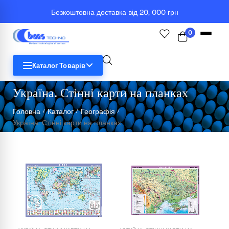
Безкоштовна доставка від 20, 000 грн
0
Каталог Товарів
Україна. Стінні карти на планках
STEM
Головна
Каталог
Географія
/
/
/
Україна. Стінні карти на планках
Біологія
Географія
Комп'ютерна техніка
Меблі
Медичні тренажери та манекени