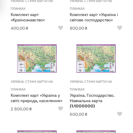
УКРАЇНА. СТІННІ КАРТИ НА
УКРАЇНА. СТІННІ КАРТИ НА
Мультимедійне обладнання
ПЛАНКАХ
ПЛАНКАХ
Комплект карт
Комплект карт «Україна і
Освіта
«Країнознавство»
світове господарство»
Телерадіо обладнання
400,00
₴
800,00
₴
Фізика
Хімія
Захист України
Всі товари
УКРАЇНА. СТІННІ КАРТИ НА
УКРАЇНА. СТІННІ КАРТИ НА
ПЛАНКАХ
ПЛАНКАХ
STEM
Комплект карт «Україна у
Україна. Господарство.
світі: природа, населення»
Навчальна карта
(1:1000000)
2 800,00
₴
Підкатегорії відсутні.
600,00
₴