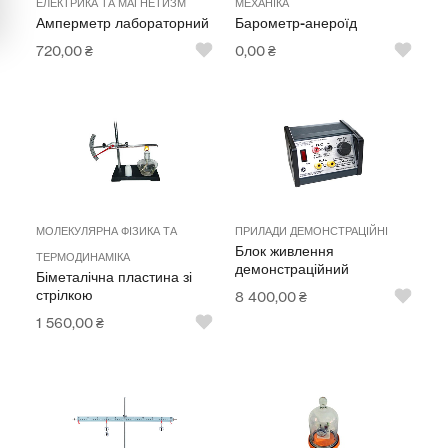
ЕЛЕКТРИКА ТА МАГНЕТИЗМ
МЕХАНІКА
Амперметр лабораторний
Барометр-анероїд
Мультимедійне обладнання
720,00
₴
0,00
₴
Освіта
Телерадіо обладнання
Фізика
Хімія
МОЛЕКУЛЯРНА ФІЗИКА ТА
ПРИЛАДИ ДЕМОНСТРАЦІЙНІ
Блок живлення
Захист України
ТЕРМОДИНАМІКА
демонстраційний
Біметалічна пластина зі
стрілкою
8 400,00
₴
Всі товари
1 560,00
₴
STEM
Підкатегорії відсутні.