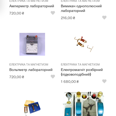
ЕЛЕКТРИКА ТА МАГНЕТИЗМ
ЕЛЕКТРИКА ТА МАГНЕТИЗМ
Амперметр лабораторний
Вимикач однополюсний
Мультимедійне обладнання
лабораторний
720,00
₴
216,00
₴
Освіта
Телерадіо обладнання
Фізика
Хімія
ЕЛЕКТРИКА ТА МАГНЕТИЗМ
ЕЛЕКТРИКА ТА МАГНЕТИЗМ
Захист України
Вольтметр лабораторний
Електромагніт розбірний
(підковоподібний)
720,00
₴
Всі товари
1 680,00
₴
STEM
Підкатегорії відсутні.