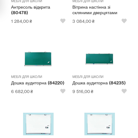
МЕБЛІ ДЛЯ ШКОЛИ
МЕБЛІ ДЛЯ ШКОЛИ
Антресоль відкрита
Вітрина настінна зі
Мультимедійне обладнання
(80478)
скляними дверцятами
Освіта
1 284,00
₴
3 084,00
₴
Телерадіо обладнання
Фізика
Хімія
Захист України
МЕБЛІ ДЛЯ ШКОЛИ
МЕБЛІ ДЛЯ ШКОЛИ
Дошка аудиторна (84220)
Дошка аудиторна (84235)
Всі товари
6 682,00
₴
9 516,00
₴
STEM
Підкатегорії відсутні.