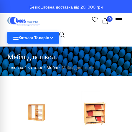
Безкоштовна доставка від 20, 000 грн
0
Каталог Товарів
Меблі для школи
STEM
Головна
Каталог
Меблі
Меблі для школи
/
/
/
Біологія
Географія
Комп'ютерна техніка
Меблі
Медичні тренажери та манекени