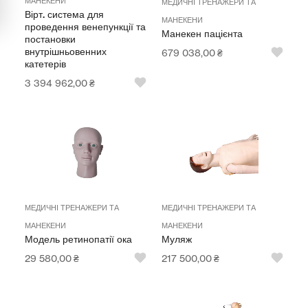
МАНЕКЕНИ
МЕДИЧНІ ТРЕНАЖЕРИ ТА
Вірт. система для
Мультимедійне обладнання
МАНЕКЕНИ
проведення венепункції та
Манекен пацієнта
постановки
Освіта
внутрішньовенних
679 038,00
₴
катетерів
Телерадіо обладнання
3 394 962,00
₴
Фізика
Хімія
Захист України
Всі товари
МЕДИЧНІ ТРЕНАЖЕРИ ТА
МЕДИЧНІ ТРЕНАЖЕРИ ТА
STEM
МАНЕКЕНИ
МАНЕКЕНИ
Модель ретинопатії ока
Муляж
29 580,00
₴
217 500,00
₴
Підкатегорії відсутні.