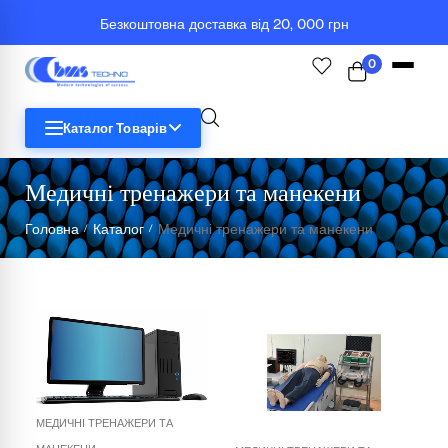
Безкоштовна доставка від 20, 000 грн
0
Каталог Товарів
Медичні тренажери та манекени
STEM
Головна
Каталог
Медичні тренажери та манекени
/
/
Біологія
Географія
Комп'ютерна техніка
Меблі
МЕДИЧНІ ТРЕНАЖЕРИ ТА
Медичні тренажери та манекени