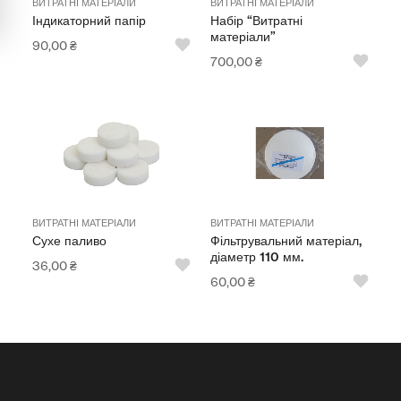
ВИТРАТНІ МАТЕРІАЛИ
ВИТРАТНІ МАТЕРІАЛИ
Мультимедійне обладнання
Індикаторний папір
Набір “Витратні
матеріали”
90,00
₴
Освіта
700,00
₴
Телерадіо обладнання
Фізика
Хімія
Захист України
ВИТРАТНІ МАТЕРІАЛИ
ВИТРАТНІ МАТЕРІАЛИ
Сухе паливо
Фільтрувальний матеріал,
Всі товари
діаметр 110 мм.
36,00
₴
60,00
₴
STEM
Підкатегорії відсутні.