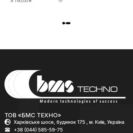
8 750,00
₴
L
O
A
D
M
O
R
E
ТОВ «БМС ТЕХНО»
Харківське шосе, будинок 175 , м. Київ, Україна
+38 (044) 585-59-75