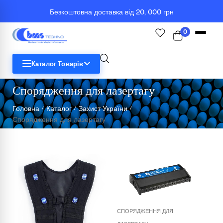
Безкоштовна доставка від 20, 000 грн
0
Каталог Товарів
Спорядження для лазертагу
STEM
Головна
Каталог
Захист України
/
/
/
Спорядження для лазертагу
Біологія
Географія
Комп'ютерна техніка
Меблі
Медичні тренажери та манекени
СПОРЯДЖЕННЯ ДЛЯ