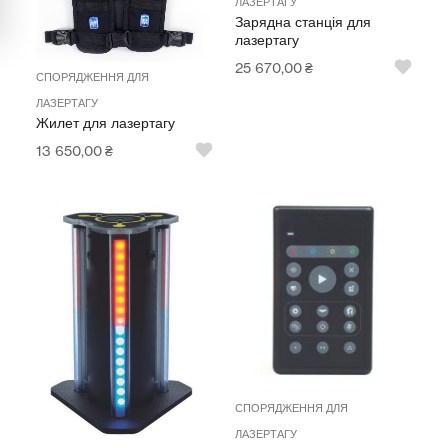
ЛАЗЕРТАГУ
Мультимедійне обладнання
Зарядна станція для
лазертагу
Освіта
25 670,00
₴
СПОРЯДЖЕННЯ ДЛЯ
Телерадіо обладнання
ЛАЗЕРТАГУ
Жилет для лазертагу
Фізика
13 650,00
₴
Хімія
Захист України
Всі товари
STEM
Підкатегорії відсутні.
СПОРЯДЖЕННЯ ДЛЯ
ЛАЗЕРТАГУ