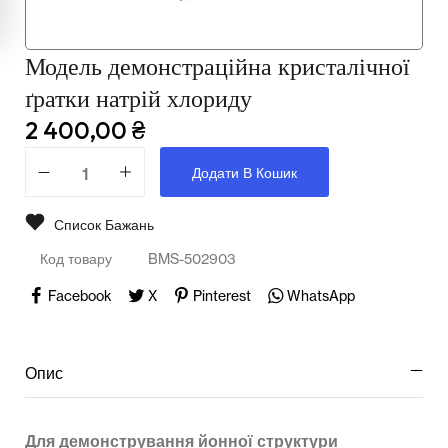
Мультимедійне обладнання
Освіта
Модель демонстраційна кристалічної
Телерадіо обладнання
ґратки натрій хлориду
2 400,00
₴
Фізика
Додати В Кошик
Хімія
Захист України
Список Бажань
Код товару
BMS-502903
Всі товари
Facebook
X
Pinterest
WhatsApp
STEM
Опис
Підкатегорії відсутні.
Для демонстрування йонної структури