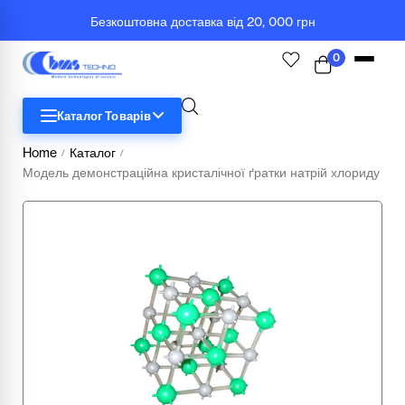
Безкоштовна доставка від 20, 000 грн
0
Каталог Товарів
Home
Каталог
/
/
Модель демонстраційна кристалічної ґратки натрій хлориду
STEM
Біологія
Географія
Комп'ютерна техніка
Меблі
Медичні тренажери та манекени