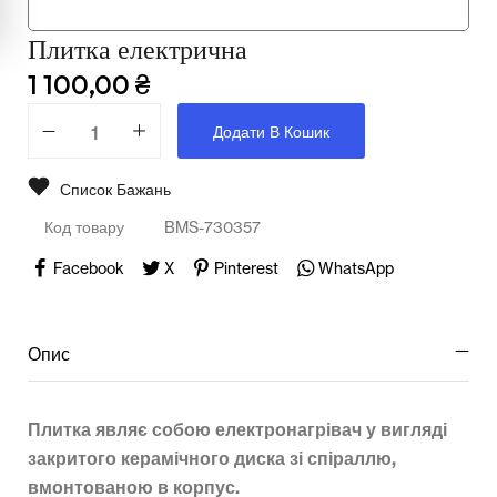
Мультимедійне обладнання
Плитка електрична
Освіта
1 100,00
₴
Телерадіо обладнання
Додати В Кошик
Фізика
Список Бажань
Хімія
Код товару
BMS-730357
Захист України
Facebook
X
Pinterest
WhatsApp
Всі товари
STEM
Опис
Підкатегорії відсутні.
Плитка являє собою електронагрівач у вигляді
закритого керамічного диска зі спіраллю,
вмонтованою в корпус.