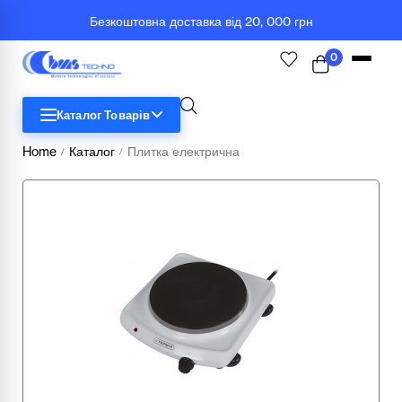
Безкоштовна доставка від 20, 000 грн
0
Каталог Товарів
Home
Каталог
Плитка електрична
/
/
STEM
Біологія
Географія
Комп'ютерна техніка
Меблі
Медичні тренажери та манекени