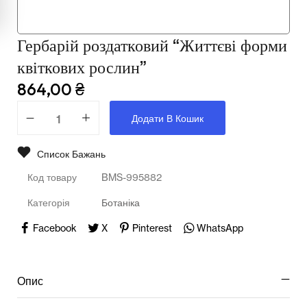
Мультимедійне обладнання
Освіта
Гербарій роздатковий “Життєві форми
Телерадіо обладнання
квіткових рослин”
864,00
₴
Фізика
Додати В Кошик
Хімія
Захист України
Список Бажань
Код товару
BMS-995882
Всі товари
Категорія
Ботаніка
STEM
Facebook
X
Pinterest
WhatsApp
Підкатегорії відсутні.
Опис