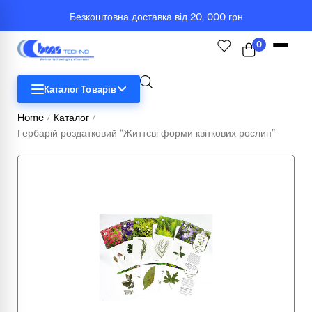
Безкоштовна доставка від 20, 000 грн
0
Каталог Товарів
Home
Каталог
/
/
Гербарій роздатковий “Життєві форми квіткових рослин”
STEM
Біологія
Географія
Комп'ютерна техніка
Меблі
Медичні тренажери та манекени