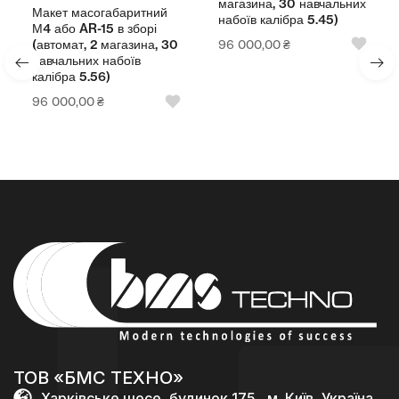
магазина, 30 навчальних
Макет масогабаритний
набоїв калібра 5.45)
М4 або AR-15 в зборі
96 000,00
₴
(автомат, 2 магазина, 30
навчальних набоїв
калібра 5.56)
96 000,00
₴
ТОВ «БМС ТЕХНО»
Харківське шосе, будинок 175 , м. Київ, Україна