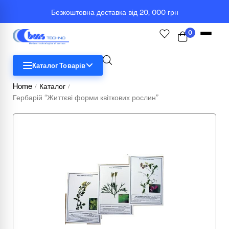
Безкоштовна доставка від 20, 000 грн
0
Каталог Товарів
Home
Каталог
/
/
Гербарій “Життєві форми квіткових рослин”
STEM
Біологія
Географія
Комп'ютерна техніка
Меблі
Медичні тренажери та манекени