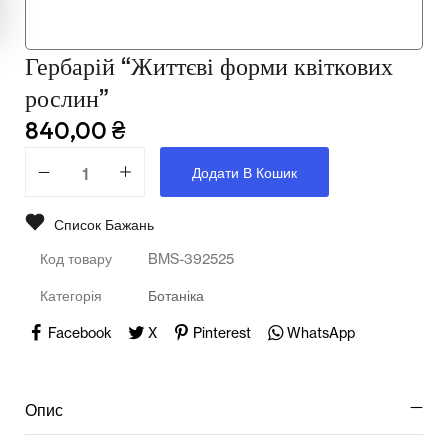
Мультимедійне обладнання
Освіта
Гербарій “Життєві форми квіткових
Телерадіо обладнання
рослин”
840,00
₴
Фізика
Додати В Кошик
Хімія
Захист України
Список Бажань
Код товару
BMS-392525
Всі товари
Категорія
Ботаніка
STEM
Facebook
X
Pinterest
WhatsApp
Підкатегорії відсутні.
Опис