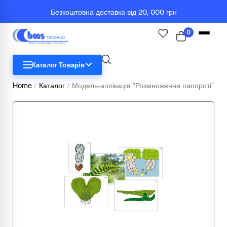
Безкоштовна доставка від 20, 000 грн
0
Каталог Товарів
Home
Каталог
Модель-аплікація “Розмноження папороті”
/
/
STEM
Біологія
Географія
Комп'ютерна техніка
Меблі
Медичні тренажери та манекени