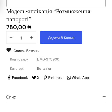
Мультимедійне обладнання
Модель-аплікація “Розмноження
Освіта
папороті”
Телерадіо обладнання
780,00
₴
Фізика
Додати В Кошик
Хімія
Список Бажань
Захист України
Код товару
BMS-373900
Всі товари
Категорія
Ботаніка
STEM
Facebook
X
Pinterest
WhatsApp
Підкатегорії відсутні.
Опис