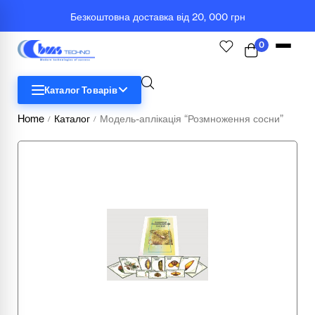
Безкоштовна доставка від 20, 000 грн
0
Каталог Товарів
Home
Каталог
Модель-аплікація “Розмноження сосни”
/
/
STEM
Біологія
Географія
Комп'ютерна техніка
Меблі
Медичні тренажери та манекени