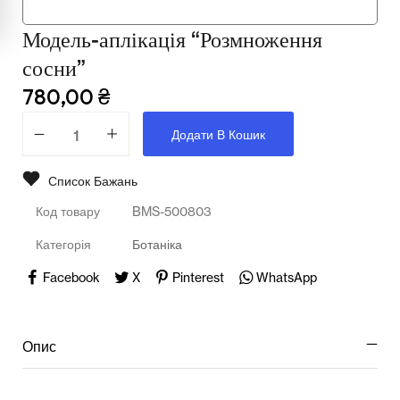
Мультимедійне обладнання
Модель-аплікація “Розмноження
Освіта
сосни”
Телерадіо обладнання
780,00
₴
Фізика
Додати В Кошик
Хімія
Список Бажань
Захист України
Код товару
BMS-500803
Категорія
Ботаніка
Facebook
X
Pinterest
WhatsApp
Опис