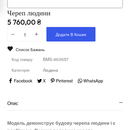
Мультимедійне обладнання
Череп людини
Освіта
5 760,00
₴
Телерадіо обладнання
Додати В Кошик
Фізика
Список Бажань
Хімія
Код товару
BMS-463657
Захист України
Категорія
Людина
Всі товари
Facebook
X
Pinterest
WhatsApp
STEM
Опис
Підкатегорії відсутні.
Модель демонструє будову черепа людини і є