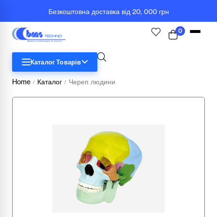
Безкоштовна доставка від 20, 000 грн
0
Каталог Товарів
Home
Каталог
Череп людини
/
/
STEM
Біологія
Географія
Комп'ютерна техніка
Меблі
Медичні тренажери та манекени