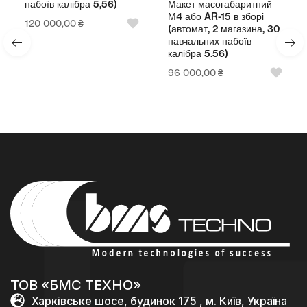
Макет масогабаритний
набоїв калібра 5,56)
М4 або AR-15 в зборі
120 000,00
₴
(автомат, 2 магазина, 30
навчальних набоїв
калібра 5.56)
96 000,00
₴
ТОВ «БМС ТЕХНО»
Харківське шосе, будинок 175 , м. Київ, Україна