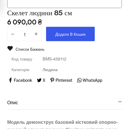
Мультимедійне обладнання
Скелет людини 85 см
Освіта
6 090,00
₴
Телерадіо обладнання
Додати В Кошик
Фізика
Список Бажань
Хімія
Код товару
BMS-458112
Захист України
Категорія
Людина
Всі товари
Facebook
X
Pinterest
WhatsApp
STEM
Опис
Підкатегорії відсутні.
Модель демонструє базовий кістковий опорно-