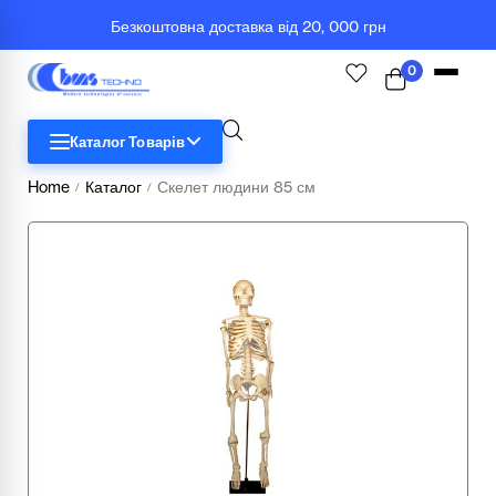
Безкоштовна доставка від 20, 000 грн
0
Каталог Товарів
Home
Каталог
Скелет людини 85 см
/
/
STEM
Біологія
Географія
Комп'ютерна техніка
Меблі
Медичні тренажери та манекени