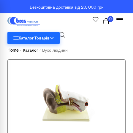
Безкоштовна доставка від 20, 000 грн
0
Каталог Товарів
Home
Каталог
Вухо людини
/
/
STEM
Біологія
Географія
Комп'ютерна техніка
Меблі
Медичні тренажери та манекени