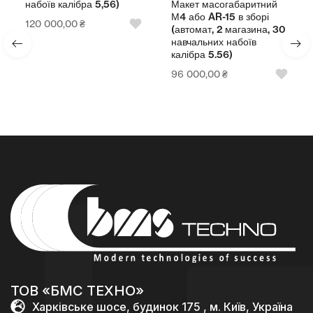
Макет масогабаритний
набоїв калібра 5,56)
М4 або AR-15 в зборі
120 000,00
₴
(автомат, 2 магазина, 30
навчальних набоїв
калібра 5.56)
96 000,00
₴
ТОВ «БМС ТЕХНО»
Харківське шосе, будинок 175 , м. Київ, Україна