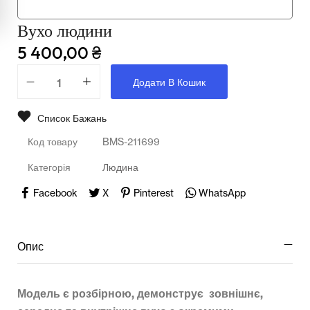
Мультимедійне обладнання
Вухо людини
Освіта
5 400,00
₴
Телерадіо обладнання
Додати В Кошик
Фізика
Список Бажань
Хімія
Код товару
BMS-211699
Захист України
Категорія
Людина
Всі товари
Facebook
X
Pinterest
WhatsApp
STEM
Опис
Підкатегорії відсутні.
Модель є розбірною, демонструє зовнішнє,