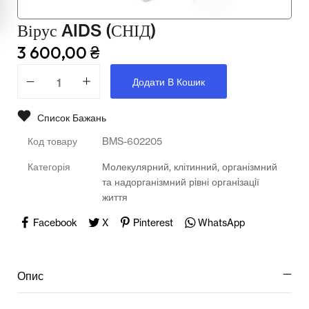
Мультимедійне обладнання
Вірус AIDS (СНІД)
Освіта
3 600,00
₴
Телерадіо обладнання
Додати В Кошик
Фізика
Список Бажань
Хімія
Код товару
BMS-602205
Захист України
Категорія
Молекулярний, клітинний, організмний
та надорганізмний рiвні органiзацiї
Всі товари
життя
STEM
Facebook
X
Pinterest
WhatsApp
Підкатегорії відсутні.
Опис