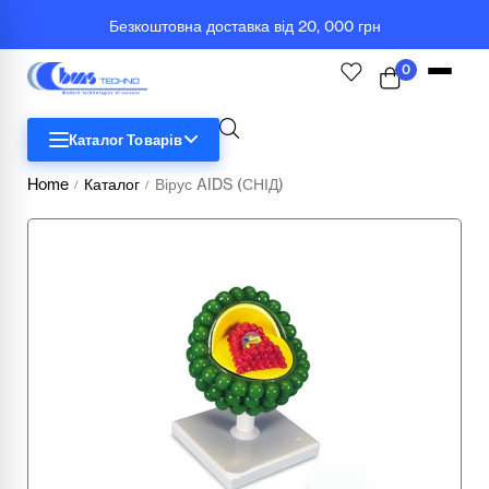
Безкоштовна доставка від 20, 000 грн
0
Каталог Товарів
Home
Каталог
Вірус AIDS (СНІД)
/
/
STEM
Біологія
Географія
Комп'ютерна техніка
Меблі
Медичні тренажери та манекени