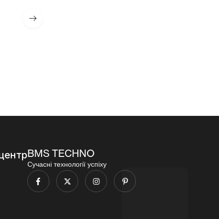
их набоїв
, 30
их набоїв
калібра
навчальн
калібра
5,56)
их набоїв
5.45)
калібра
120
96
5.56)
000,00
₴
000,00
₴
96
000,00
₴
BMS TECHNO
центр
Сучасні технології успіху