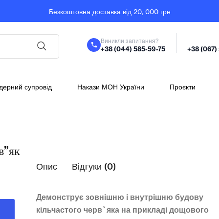
Безкоштовна доставка від 20, 000 грн
Виникли запитання?
+38 (044) 585-59-75
+38 (067)
дерний супровід
Накази МОН України
Проєкти
в”як
Опис
Відгуки (0)
Демонструє зовнішню і внутрішню будову
кільчастого черв`яка на прикладі дощового