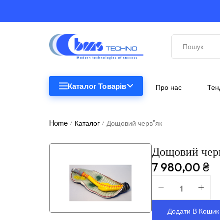
Каталог Товарів
Про нас
Тен
STEM
STEM
Home
Каталог
Дощовий черв”як
/
/
Біологія
Дощовий чер
Підкатегорії відсутні.
Географія
7 980,00
₴
Комп'ютерна техніка
Меблі
Додати В Кошик