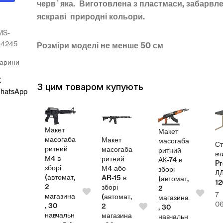
черв`яка. Виготовлена з пластмаси, забарвле
яскраві природні кольори.
MS-
84245
Розміри моделі не менше 50 см
арини
X
З цим товаром купують
hatsApp
Макет
Макет
масогаба
Макет
масогаба
л
Ст
ритний
масогаба
ритний
теля
вч
М4 в
ритний
АК-74 в
Pr
зборі
М4 або
зборі
СП
Л
(автомат,
AR-15 в
(автомат,
00
1
2
зборі
2
7
магазина
(автомат,
магазина
4,00
₴
0
, 30
2
, 30
навчальн
магазина
навчальн