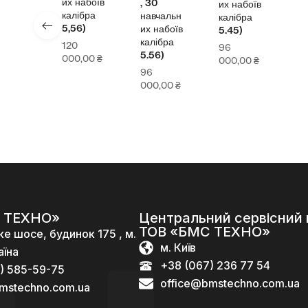
их набоїв
, 30
их набоїв
калібра
навчальн
калібра
5,56)
их набоїв
5.45)
калібра
120
96
5.56)
000,00
₴
000,00
₴
96
000,00
₴
 ТЕХНО»
Центральний сервісний 
ТОВ «БМС ТЕХНО»
ке шосе, будинок 175 , м.
м. Київ
аїна
+38 (067) 236 77 54
) 585-59-75
office@bmstechno.com.ua
mstechno.com.ua