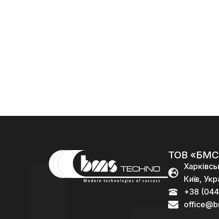
их набоїв
, 30
их набоїв
калібра
навчальн
калібра
5,56)
их набоїв
5.45)
калібра
120
96
5.56)
000,00
₴
000,00
₴
96
000,00
₴
ТОВ «БМС
Харківсь
Київ, Укр
+38 (044
office@b