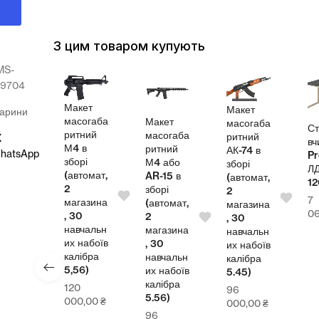
З цим товаром купують
MS-
29704
Макет
Макет
арини
масогаба
Макет
масогаба
л
Ст
ритний
масогаба
ритний
X
теля
вч
М4 в
ритний
АК-74 в
hatsApp
Pr
зборі
М4 або
зборі
СП
Л
(автомат,
AR-15 в
(автомат,
00
1
2
зборі
2
7
магазина
(автомат,
магазина
4,00
₴
0
, 30
2
, 30
навчальн
магазина
навчальн
их набоїв
, 30
их набоїв
калібра
навчальн
калібра
5,56)
их набоїв
5.45)
калібра
120
96
5.56)
000,00
₴
000,00
₴
96