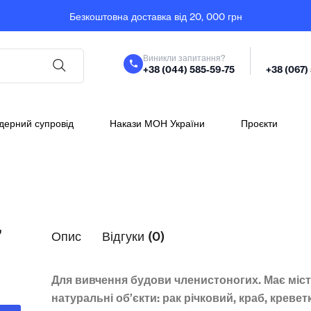
Безкоштовна доставка від 20, 000 грн
Виникли запитання?
+38 (044) 585-59-75
+38 (067)
дерний супровід
Накази МОН України
Проєкти
”
Опис
Відгуки (0)
Для вивчення будови членистоногих. Має міс
натуральні об’єкти: рак річковий, краб, кревет