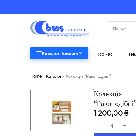
Каталог Товарів
Про нас
Тен
STEM
STEM
Home
Каталог
Колекція “Ракоподібні”
/
/
Біологія
Колекція
Підкатегорії відсутні.
Географія
“Ракоподібні
Комп'ютерна техніка
1 200,00
₴
Меблі