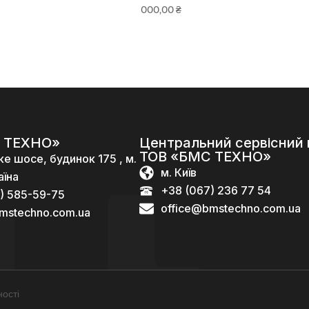
000,00
₴
 ТЕХНО»
Центральний сервісний 
ТОВ «БМС ТЕХНО»
ке шосе, будинок 175 , м.
м. Київ
аїна
+38 (067) 236 77 54
) 585-59-75
office@bmstechno.com.ua
mstechno.com.ua
ості