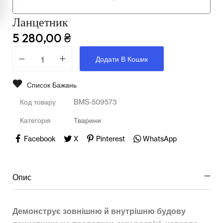
Мультимедійне обладнання
Ланцетник
Освіта
5 280,00
₴
Телерадіо обладнання
Додати В Кошик
Фізика
Список Бажань
Хімія
Код товару
BMS-509573
Захист України
Категорія
Тварини
Всі товари
Facebook
X
Pinterest
WhatsApp
STEM
Опис
Підкатегорії відсутні.
Демонструє зовнішню й внутрішню будову