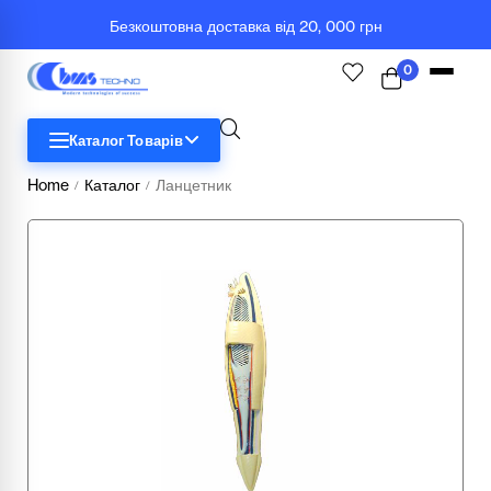
Безкоштовна доставка від 20, 000 грн
0
Каталог Товарів
Home
Каталог
Ланцетник
/
/
STEM
Біологія
Географія
Комп'ютерна техніка
Меблі
Медичні тренажери та манекени