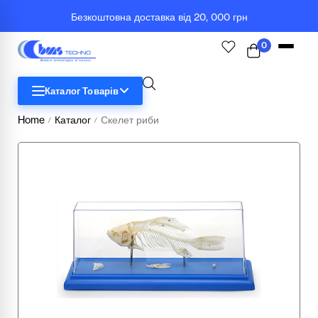
Безкоштовна доставка від 20, 000 грн
0
Каталог Товарів
Home
Каталог
Скелет риби
/
/
STEM
Біологія
Географія
Комп'ютерна техніка
Меблі
Медичні тренажери та манекени