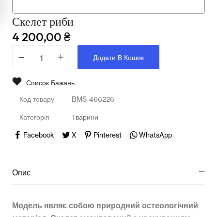
Мультимедійне обладнання
Скелет риби
Освіта
4 200,00
₴
Телерадіо обладнання
Додати В Кошик
Фізика
Список Бажань
Хімія
Код товару
BMS-466226
Захист України
Категорія
Тварини
Всі товари
Facebook
X
Pinterest
WhatsApp
STEM
Опис
Підкатегорії відсутні.
Модель являє собою природний остеологічний