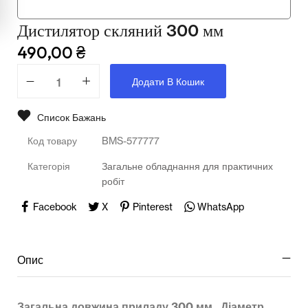
Мультимедійне обладнання
Дистилятор скляний 300 мм
Освіта
490,00
₴
Телерадіо обладнання
Додати В Кошик
Фізика
Список Бажань
Хімія
Код товару
BMS-577777
Захист України
Категорія
Загальне обладнання для практичних
робіт
Всі товари
Facebook
X
Pinterest
WhatsApp
STEM
Опис
Підкатегорії відсутні.
Загальна довжина приладу 300 мм. Діаметр