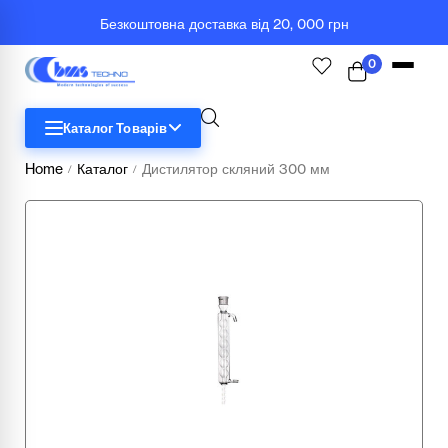
Безкоштовна доставка від 20, 000 грн
0
Каталог Товарів
Home
Каталог
Дистилятор скляний 300 мм
/
/
STEM
Біологія
Географія
Комп'ютерна техніка
Меблі
Медичні тренажери та манекени