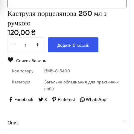
Мультимедійне обладнання
Каструля порцелянова 250 мл з
Освіта
ручкою
Телерадіо обладнання
120,00
₴
Фізика
Додати В Кошик
Хімія
Список Бажань
Захист України
Код товару
BMS-815490
Всі товари
Категорія
Загальне обладнання для практичних
робіт
STEM
Facebook
X
Pinterest
WhatsApp
Підкатегорії відсутні.
Опис