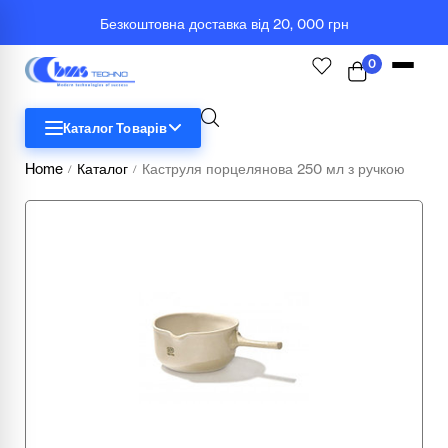
Безкоштовна доставка від 20, 000 грн
0
Каталог Товарів
Home
Каталог
Каструля порцелянова 250 мл з ручкою
/
/
STEM
Біологія
Географія
Комп'ютерна техніка
Меблі
Медичні тренажери та манекени