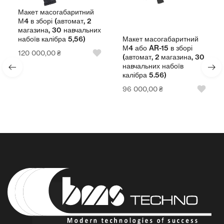
ритний
Макет масогабарит
мат, 2
АК-74 в зборі (автома
авчальних
магазина, 30 навча
Макет масогабаритний
5,56)
набоїв калібра 5.45)
М4 або AR-15 в зборі
96 000,00
₴
(автомат, 2 магазина, 30
навчальних набоїв
калібра 5.56)
96 000,00
₴