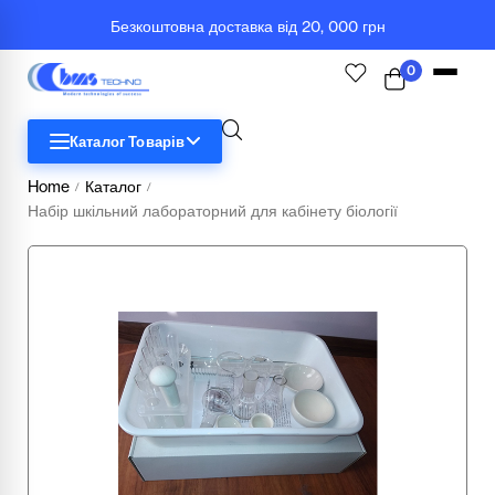
Безкоштовна доставка від 20, 000 грн
0
Каталог Товарів
Home
Каталог
/
/
Набір шкільний лабораторний для кабінету біології
STEM
Біологія
Географія
Комп'ютерна техніка
Меблі
Медичні тренажери та манекени