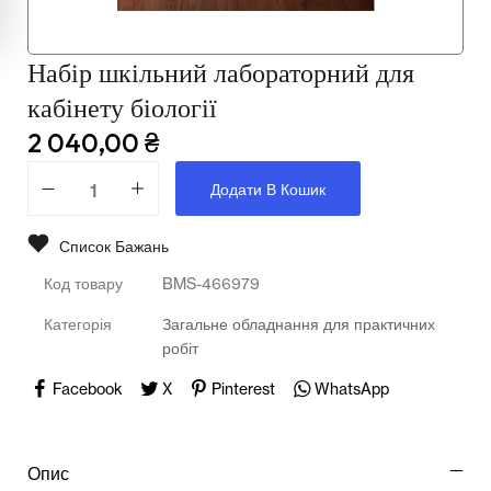
Мультимедійне обладнання
Освіта
Набір шкільний лабораторний для
кабінету біології
Телерадіо обладнання
2 040,00
₴
Фізика
Додати В Кошик
Хімія
Список Бажань
Захист України
Код товару
BMS-466979
Всі товари
Категорія
Загальне обладнання для практичних
робіт
STEM
Facebook
X
Pinterest
WhatsApp
Підкатегорії відсутні.
Опис