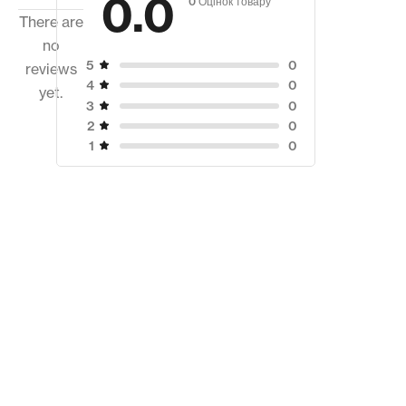
0.0
There are
no
0
5
reviews
0
4
yet.
0
3
0
2
0
1