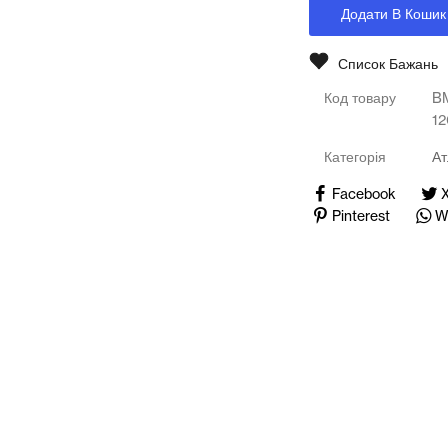
Медичні тренажери та манекени
Додати В Кошик
Мультимедійне обладнання
Список Бажань
Код товару
B
Освіта
1
Телерадіо обладнання
Категорія
Ат
Фізика
Facebook
Pinterest
W
Хімія
Захист України