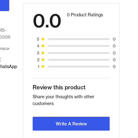
0.0
0 Product Ratings
MS-
20308
0
5
0
4
ласи
0
3
X
0
2
0
hatsApp
1
Review this product
Share your thoughts with other
customers
Write A Review