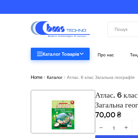
Каталог Товарів
Про нас
Тен
STEM
STEM
Home
Каталог
Атлас. 6 клас Загальна географiя
/
/
Біологія
Атлас. 6 клас
Підкатегорії відсутні.
Географія
Загальна гео
70,00
₴
Комп'ютерна техніка
Меблі