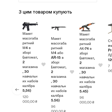
З цим товаром купують
Макет
Макет
масогаба
Макет
масогаба
л
Ст
ритний
масогаба
ритний
теля
вч
М4 в
ритний
АК-74 в
Pr
зборі
М4 або
зборі
СП
Л
(автомат,
AR-15 в
(автомат,
00
1
2
зборі
2
7
магазина
(автомат,
магазина
4,00
₴
0
, 30
2
, 30
навчальн
магазина
навчальн
их набоїв
, 30
их набоїв
калібра
навчальн
калібра
5,56)
их набоїв
5.45)
калібра
120
96
5.56)
000,00
₴
000,00
₴
96
000,00
₴