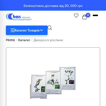
Безкоштовна доставка від 20, 000 грн
0
Каталог Товарів
Home
Каталог
Дикорослі рослини
/
/
STEM
Біологія
Географія
Комп'ютерна техніка
Меблі
Медичні тренажери та манекени