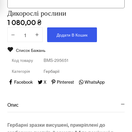
Мультимедійне обладнання
Дикорослі рослини
Освіта
1 080,00
₴
Телерадіо обладнання
Додати В Кошик
Фізика
Список Бажань
Хімія
Код товару
BMS-295651
Захист України
Категорія
Гербарії
Всі товари
Facebook
X
Pinterest
WhatsApp
STEM
Опис
Підкатегорії відсутні.
Гербарні зразки висушені, прикріплені до