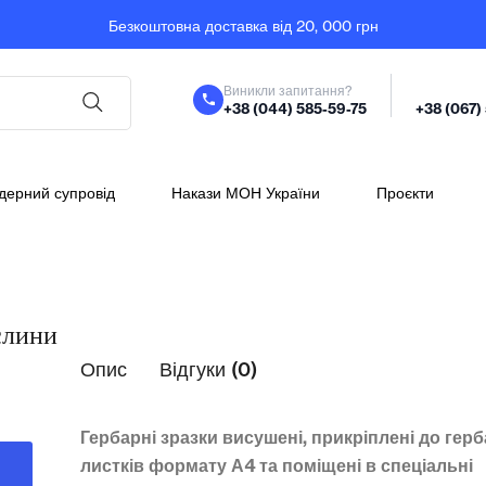
Безкоштовна доставка від 20, 000 грн
Виникли запитання?
+38 (044) 585-59-75
+38 (067)
дерний супровід
Накази МОН України
Проєкти
слини
Опис
Відгуки (0)
Гербарні зразки висушені, прикріплені до гер
листків формату А4 та поміщені в спеціальні