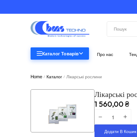
Каталог Товарів
Про нас
Тен
STEM
STEM
Home
Каталог
Лікарські рослини
/
/
Біологія
Лікарські ро
Підкатегорії відсутні.
Географія
1 560,00
₴
Комп'ютерна техніка
Меблі
Додати В Кошик