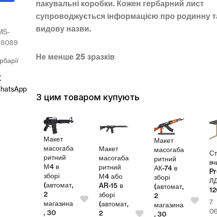
пакувальні коробки. Кожен гербарний лист
супроводжується інформацією про родинну т
видову назви.
MS-
38089
Не менше 25 зразків
рбарії
X
hatsApp
З цим товаром купують
Макет
Макет
масогаба
Макет
масогаба
л
Ст
ритний
масогаба
ритний
теля
вч
М4 в
ритний
АК-74 в
Pr
зборі
М4 або
зборі
СП
Л
(автомат,
AR-15 в
(автомат,
00
1
2
зборі
2
7
магазина
(автомат,
магазина
4,00
₴
0
, 30
2
, 30