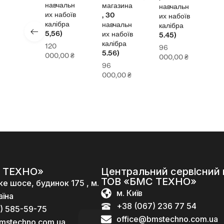
навчальн
магазина
навчальн
их набоїв
, 30
их набоїв
калібра
навчальн
калібра
5,56)
их набоїв
5.45)
калібра
120
96
5.56)
000,00
₴
000,00
₴
96
000,00
₴
 ТЕХНО»
Центральний сервісний 
ТОВ «БМС ТЕХНО»
ке шосе, будинок 175 , м.
м. Київ
аїна
+38 (067) 236 77 54
) 585-59-75
office@bmstechno.com.ua
mstechno.com.ua