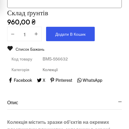
Мультимедійне обладнання
Склад ґрунтів
Освіта
960,00
₴
Телерадіо обладнання
Додати В Кошик
Фізика
Список Бажань
Хімія
Код товару
BMS-556632
Захист України
Категорія
Колекції
Всі товари
Facebook
X
Pinterest
WhatsApp
STEM
Опис
Підкатегорії відсутні.
Колекція містить зразки об’єктів на окремих