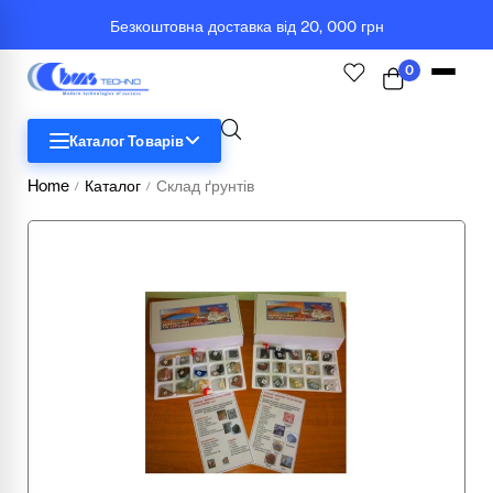
Безкоштовна доставка від 20, 000 грн
0
Каталог Товарів
Home
Каталог
Склад ґрунтів
/
/
STEM
Біологія
Географія
Комп'ютерна техніка
Меблі
Медичні тренажери та манекени