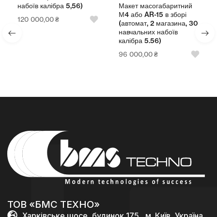
Макет масогабаритний
набоїв калібра 5,56)
М4 або AR-15 в зборі
120 000,00
₴
(автомат, 2 магазина, 30
навчальних набоїв
калібра 5.56)
96 000,00
₴
ТОВ «БМС ТЕХНО»
Харківське шосе, будинок 175 , м. Київ, Україна