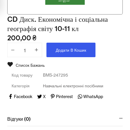
Мультимедійне обладнання
Освіта
CD Диск. Економічна і соціальна
географія світу 10-11 кл
Телерадіо обладнання
200,00
₴
Фізика
Додати В Кошик
Хімія
Захист України
Список Бажань
Код товару
BMS-247295
Всі товари
Категорія
Навчальні електронні посібники
STEM
Facebook
X
Pinterest
WhatsApp
Підкатегорії відсутні.
Відгуки (0)