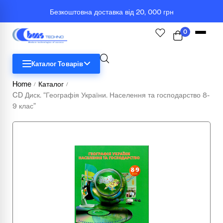
Безкоштовна доставка від 20, 000 грн
0
Каталог Товарів
Home
Каталог
/
/
CD Диск. “Географія України. Населення та господарство 8-
STEM
9 клас”
Біологія
Географія
Комп'ютерна техніка
Меблі
Медичні тренажери та манекени