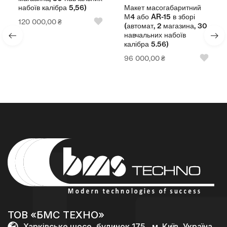
Макет масогабаритний
набоїв калібра 5,56)
М4 або AR-15 в зборі
120 000,00
₴
(автомат, 2 магазина, 30
навчальних набоїв
калібра 5.56)
96 000,00
₴
ТОВ «БМС ТЕХНО»
Харківське шосе, будинок 175 , м. Київ, Україна