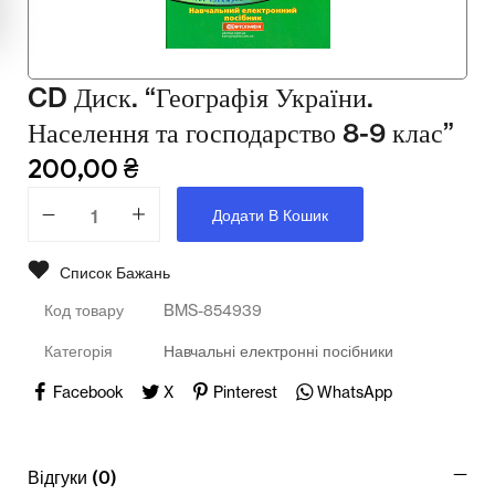
Мультимедійне обладнання
Освіта
CD Диск. “Географія України.
Телерадіо обладнання
Населення та господарство 8-9 клас”
Фізика
200,00
₴
Хімія
Додати В Кошик
Захист України
Список Бажань
Всі товари
Код товару
BMS-854939
STEM
Категорія
Навчальні електронні посібники
Facebook
X
Pinterest
WhatsApp
Підкатегорії відсутні.
Відгуки (0)