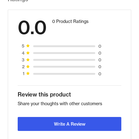
0.0
0 Product Ratings
0
5
0
4
0
3
0
2
0
1
Review this product
Share your thoughts with other customers
Write A Review