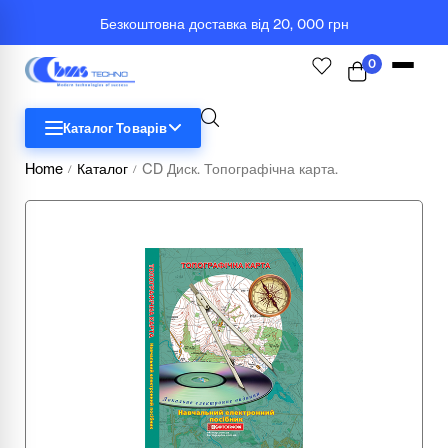
Безкоштовна доставка від 20, 000 грн
0
Каталог Товарів
Home
Каталог
CD Диск. Топографічна карта.
/
/
STEM
Біологія
Географія
Комп'ютерна техніка
Меблі
Медичні тренажери та манекени