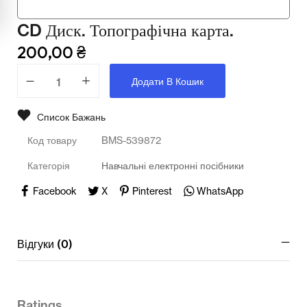
Мультимедійне обладнання
CD Диск. Топографічна карта.
Освіта
200,00
₴
Телерадіо обладнання
Додати В Кошик
Фізика
Список Бажань
Хімія
Код товару
BMS-539872
Захист України
Категорія
Навчальні електронні посібники
Всі товари
Facebook
X
Pinterest
WhatsApp
STEM
Відгуки (0)
Підкатегорії відсутні.
Ratings