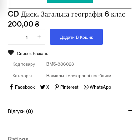
Мультимедійне обладнання
CD Диск. Загальна географія 6 клас
Освіта
200,00
₴
Телерадіо обладнання
Додати В Кошик
Фізика
Список Бажань
Хімія
Код товару
BMS-886023
Захист України
Категорія
Навчальні електронні посібники
Всі товари
Facebook
X
Pinterest
WhatsApp
STEM
Відгуки (0)
Підкатегорії відсутні.
Ratings