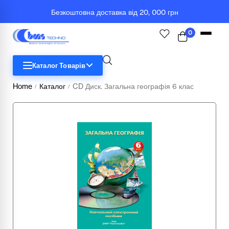
Безкоштовна доставка від 20, 000 грн
0
Каталог Товарів
Home
Каталог
CD Диск. Загальна географія 6 клас
/
/
STEM
Біологія
Географія
Комп'ютерна техніка
Меблі
Медичні тренажери та манекени