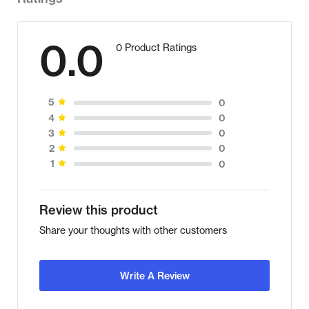
0.0
0 Product Ratings
0
5
0
4
0
3
0
2
0
1
Review this product
Share your thoughts with other customers
Write A Review