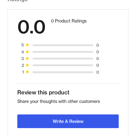
0.0
0 Product Ratings
0
5
0
4
0
3
0
2
0
1
Review this product
Share your thoughts with other customers
Write A Review