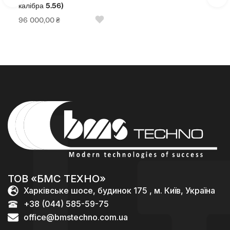
7 064,0
ібра 5.56)
000,00
₴
ТОВ «БМС ТЕХНО»
Харківське шосе, будинок 175 , м. Київ, Україна
+38 (044) 585-59-75
office@bmstechno.com.ua