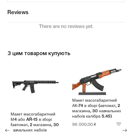
Reviews
There are no reviews yet.
З цим товаром купують
Макет масогабаритний
АК-74 в зборі (автомат, 2
магазина, 30 навчальних
ет масогабаритний
набоїв калібра 5.45)
або AR-15 в зборі
Стіл вч
96 000,00
₴
томат, 2 магазина, 30
1200
чальних набоїв