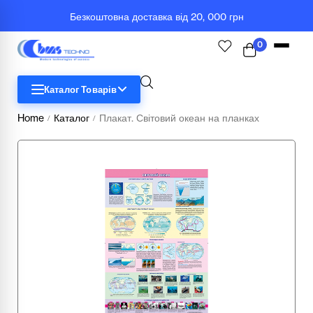
Безкоштовна доставка від 20, 000 грн
0
Каталог Товарів
Home
Каталог
Плакат. Світовий океан на планках
/
/
STEM
Біологія
Географія
Комп'ютерна техніка
Меблі
Медичні тренажери та манекени