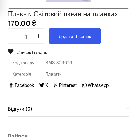
Мультимедійне обладнання
Плакат. Світовий океан на планках
Освіта
170,00
₴
Телерадіо обладнання
Додати В Кошик
Фізика
Список Бажань
Хімія
Код товару
BMS-329079
Захист України
Категорія
Плакати
Всі товари
Facebook
X
Pinterest
WhatsApp
STEM
Відгуки (0)
Підкатегорії відсутні.
Ratings