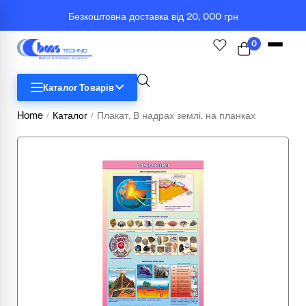
Безкоштовна доставка від 20, 000 грн
0
Каталог Товарів
Home
Каталог
Плакат. В надрах землі. на планках
/
/
STEM
Біологія
Географія
Комп'ютерна техніка
Меблі
Медичні тренажери та манекени