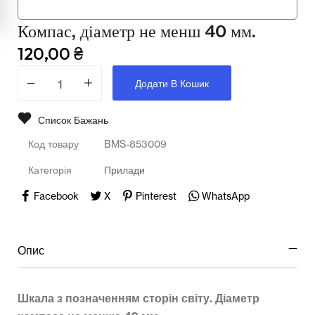
Компас, діаметр не менш 40 мм.
Освіта
120,00
₴
Телерадіо обладнання
Додати В Кошик
Фізика
Список Бажань
Хімія
Код товару
BMS-853009
Захист України
Категорія
Прилади
Всі товари
Facebook
X
Pinterest
WhatsApp
STEM
Опис
Підкатегорії відсутні.
Шкала з позначенням сторін світу. Діаметр