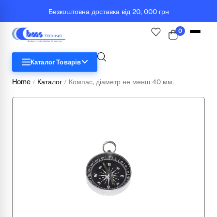
Безкоштовна доставка від 20, 000 грн
0
Каталог Товарів
Home
Каталог
Компас, діаметр не менш 40 мм.
/
/
STEM
Біологія
Географія
Комп'ютерна техніка
Меблі
Медичні тренажери та манекени
Мультимедійне обладнання