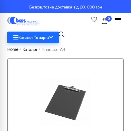
Безкоштовна доставка від 20, 000 грн
0
Каталог Товарів
Home
Каталог
Планшет А4
/
/
STEM
Біологія
Географія
Комп'ютерна техніка
Меблі
Медичні тренажери та манекени
Мультимедійне обладнання