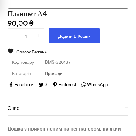
Планшет А4
Освіта
90,00
₴
Телерадіо обладнання
Додати В Кошик
Фізика
Список Бажань
Хімія
Код товару
BMS-320137
Захист України
Категорія
Прилади
Всі товари
Facebook
X
Pinterest
WhatsApp
STEM
Опис
Підкатегорії відсутні.
Дошка з прикріпленим на неї папером, на який