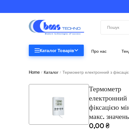
Каталог Товарів
Про нас
Тен
STEM
STEM
Home
Каталог
Термометр електронний з фіксацією
/
/
Біологія
Термометр
Підкатегорії відсутні.
Географія
електронний 
Комп'ютерна техніка
фіксацією мін
макс. значен
Меблі
0,00
₴