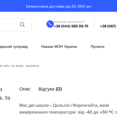
Безкоштовна доставка від 20, 000 грн
Виникли запитання?
+38 (044) 585-59-75
+38 (067)
дерний супровід
Накази МОН України
Проєкти
 мін. та макс. значень
з
Опис
Відгуки (0)
. та
ь
Має дві шкали – Цельсія і Фаренгейта, межі
вимірювання температури від -40 до +50 ºС т