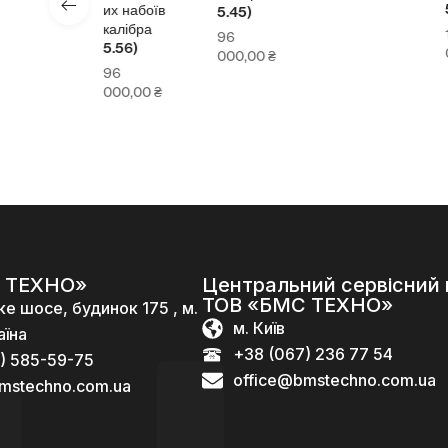
6)
5,
их набоїв
5.45)
калібра
12
96
5.56)
0,00
₴
0
000,00
₴
96
000,00
₴
 ТЕХНО»
Центральний сервісний 
ТОВ «БМС ТЕХНО»
ке шосе, будинок 175 , м.
м. Київ
аїна
+38 (067) 236 77 54
) 585-59-75
office@bmstechno.com.ua
mstechno.com.ua