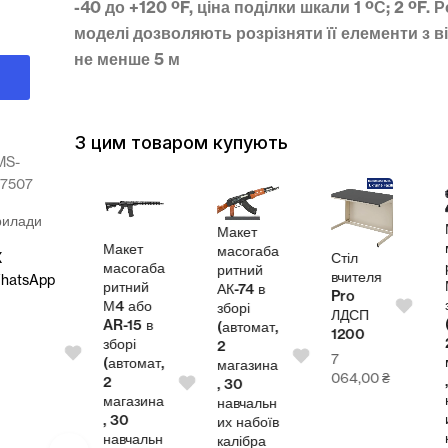
-40 до +120 ºF, ціна поділки шкали 1 ºС; 2 ºF.
Р
моделі дозволяють розрізняти її елементи з в
не менше 5 м
З цим товаром купують
MS-
27507
рилади
кет
М
Макет
огаба
ма
Макет
масогаба
Стіл
X
ний
ри
масогаба
ритний
вчителя
hatsApp
 в
М
ритний
АК-74 в
Pro
рі
зб
М4 або
зборі
ЛДСП
томат,
(а
AR-15 в
(автомат,
1200
2
зборі
2
7
азина
ма
(автомат,
магазина
064,00
₴
0
, 
2
, 30
чальн
на
магазина
навчальн
набоїв
их
, 30
их набоїв
ібра
ка
навчальн
калібра