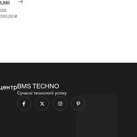
56)
их набоїв
5.45)
калібра
0
96
5.56)
00,00
₴
000,00
₴
96
000,00
₴
BMS TECHNO
центр
Сучасні технології успіху