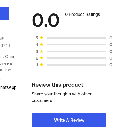
0.0
0 Product Ratings
0
5
MS-
0
4
93714
0
3
іт. Стінні
0
2
рти на
0
1
анках
X
Review this product
hatsApp
Share your thoughts with other
customers
Write A Review