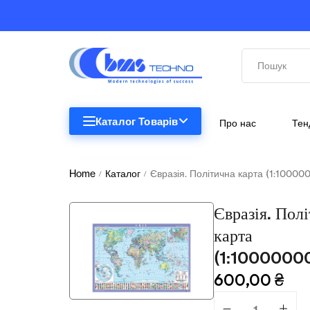
Каталог Товарів
Про нас
Тен
STEM
STEM
Home
Каталог
Євразія. Політична карта (1:10000
/
/
Біологія
Євразія. Пол
Підкатегорії відсутні.
Географія
карта
(1:1000000
Комп'ютерна техніка
600,00
₴
Меблі