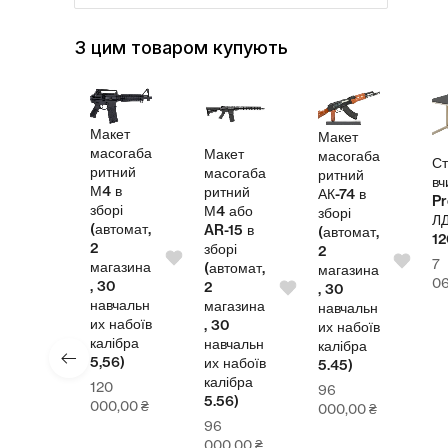
З цим товаром купують
Макет
Макет
масогаба
Макет
масогаба
л
Ст
ритний
масогаба
ритний
теля
вч
М4 в
ритний
АК-74 в
Pr
зборі
М4 або
зборі
СП
Л
(автомат,
AR-15 в
(автомат,
00
1
2
зборі
2
7
магазина
(автомат,
магазина
4,00
₴
0
, 30
2
, 30
навчальн
магазина
навчальн
их набоїв
, 30
их набоїв
калібра
навчальн
калібра
5,56)
их набоїв
5.45)
калібра
120
96
5.56)
000,00
₴
000,00
₴
96
000,00
₴