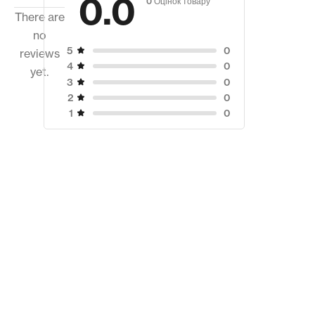
0.0
There are
no
0
5
reviews
0
4
yet.
0
3
0
2
0
1