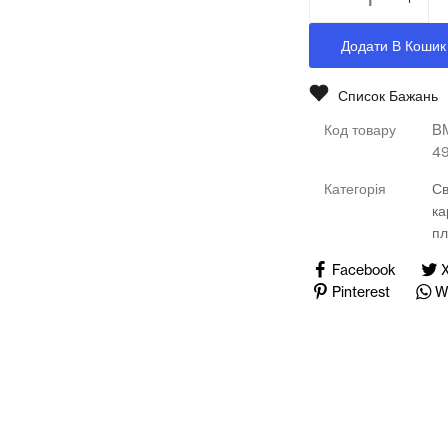
Медичні тренажери та манекени
Додати В Кошик
Мультимедійне обладнання
Список Бажань
Освіта
Код товару
B
Телерадіо обладнання
4
Категорія
Св
Фізика
ка
пл
Хімія
Facebook
Захист України
Pinterest
W