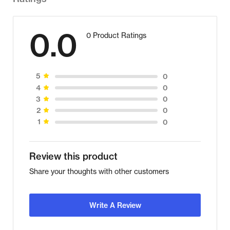
0.0
0 Product Ratings
0
5
0
4
0
3
0
2
0
1
Review this product
Share your thoughts with other customers
Write A Review