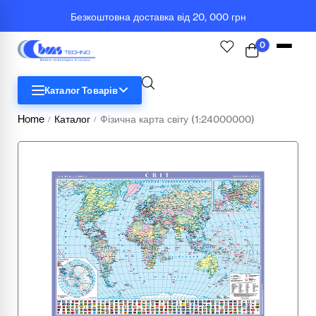
Безкоштовна доставка від 20, 000 грн
0
Каталог Товарів
Home
Каталог
Фізична карта світу (1:24000000)
/
/
STEM
Біологія
Географія
Комп'ютерна техніка
Меблі
Медичні тренажери та манекени