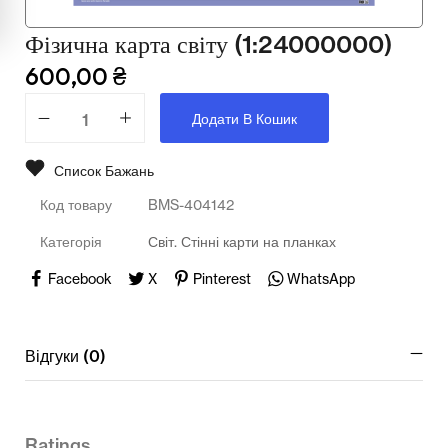
Мультимедійне обладнання
Фізична карта світу (1:24000000)
Освіта
600,00
₴
Телерадіо обладнання
Додати В Кошик
Фізика
Список Бажань
Хімія
Код товару
BMS-404142
Захист України
Категорія
Світ. Стінні карти на планках
Всі товари
Facebook
X
Pinterest
WhatsApp
STEM
Відгуки (0)
Підкатегорії відсутні.
Ratings