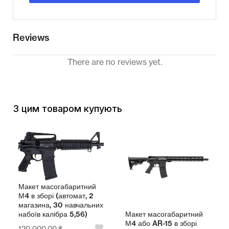
Reviews
There are no reviews yet.
З цим товаром купують
Макет масогабаритний
Мак
М4 в зборі (автомат, 2
АК-
магазина, 30 навчальних
маг
Макет масогабаритний
набоїв калібра 5,56)
наб
М4 або AR-15 в зборі
120 000,00
₴