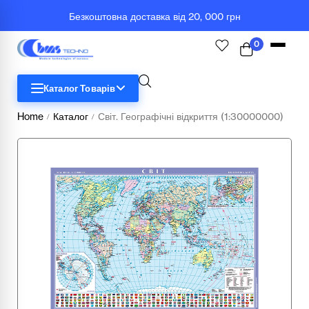
Безкоштовна доставка від 20, 000 грн
0
Каталог Товарів
Home
Каталог
Світ. Географічні відкриття (1:30000000)
/
/
STEM
Біологія
Географія
Комп'ютерна техніка
Меблі
Медичні тренажери та манекени