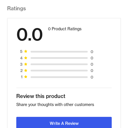
Ratings
0.0
0 Product Ratings
0
5
0
4
0
3
0
2
0
1
Review this product
Share your thoughts with other customers
Write A Review