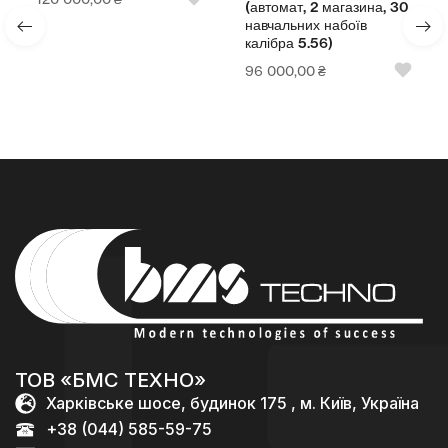
96 
(автомат, 2 магазина, 30
навчальних набоїв
калібра 5.56)
96 000,00
₴
ТОВ «БМС ТЕХНО»
Харківське шосе, будинок 175 , м. Київ, Україна
+38 (044) 585-59-75