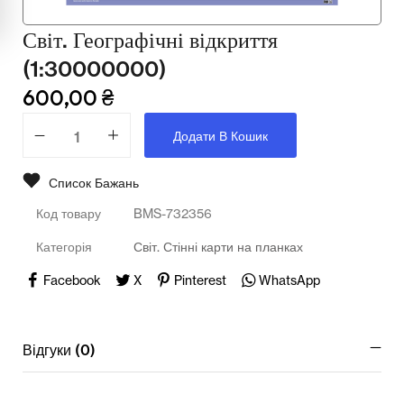
Мультимедійне обладнання
Світ. Географічні відкриття
Освіта
(1:30000000)
Телерадіо обладнання
600,00
₴
Фізика
Додати В Кошик
Хімія
Список Бажань
Захист України
Код товару
BMS-732356
Категорія
Світ. Стінні карти на планках
Всі товари
STEM
Facebook
X
Pinterest
WhatsApp
Підкатегорії відсутні.
Відгуки (0)