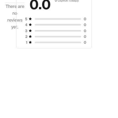
0.0
There are
no
0
5
reviews
0
4
yet.
0
3
0
2
0
1