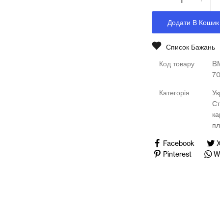
Медичні тренажери та манекени
Додати В Кошик
Мультимедійне обладнання
Список Бажань
Освіта
Код товару
B
Телерадіо обладнання
7
Категорія
Ук
Фізика
Ст
ка
Хімія
пл
Захист України
Facebook
Pinterest
W