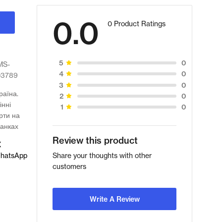
0.0
0 Product Ratings
0
5
MS-
0
4
03789
0
3
раїна.
0
2
інні
0
1
рти на
анках
Review this product
X
hatsApp
Share your thoughts with other
customers
Write A Review