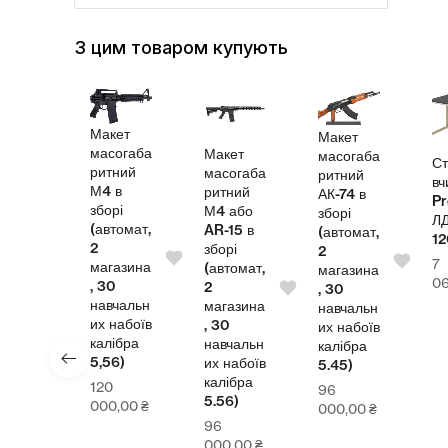
З цим товаром купують
Макет
Макет
масогаба
Макет
масогаба
л
Ст
ритний
масогаба
ритний
теля
вч
М4 в
ритний
АК-74 в
Pr
зборі
М4 або
зборі
СП
Л
(автомат,
AR-15 в
(автомат,
00
1
2
зборі
2
7
магазина
(автомат,
магазина
4,00
₴
0
, 30
2
, 30
навчальн
магазина
навчальн
их набоїв
, 30
их набоїв
калібра
навчальн
калібра
5,56)
их набоїв
5.45)
калібра
120
96
5.56)
000,00
₴
000,00
₴
96
000,00
₴