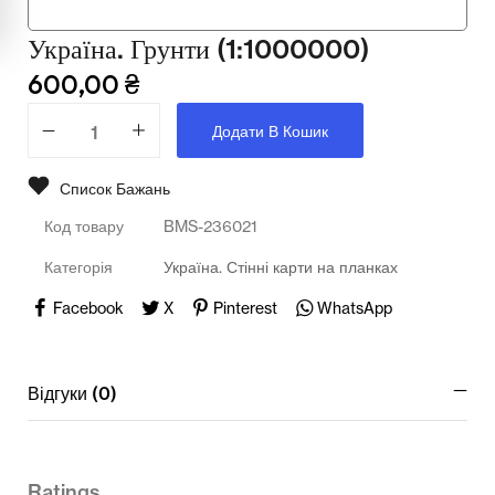
Мультимедійне обладнання
Україна. Грунти (1:1000000)
Освіта
600,00
₴
Телерадіо обладнання
Додати В Кошик
Фізика
Список Бажань
Хімія
Код товару
BMS-236021
Захист України
Категорія
Україна. Стінні карти на планках
Всі товари
Facebook
X
Pinterest
WhatsApp
STEM
Відгуки (0)
Підкатегорії відсутні.
Ratings