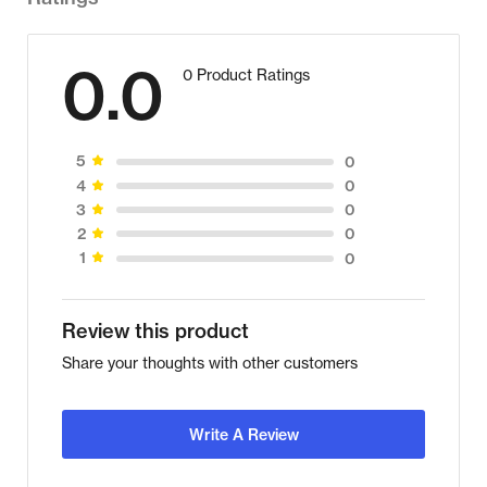
0.0
0 Product Ratings
0
5
0
4
0
3
0
2
0
1
Review this product
Share your thoughts with other customers
Write A Review