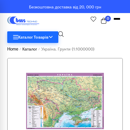
Безкоштовна доставка від 20, 000 грн
0
Каталог Товарів
Home
Каталог
Україна. Грунти (1:1000000)
/
/
STEM
Біологія
Географія
Комп'ютерна техніка
Меблі
Медичні тренажери та манекени